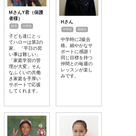
MさんY君（保護
者様）
Hさん
幼児
小学生
中学生
高校生
子ども達にとっ
中学時に2級合
てハローは第2の
格。細やかなサ
家。 「平日の習
ポートに感謝！
い事は難しい」
同じ目標を持つ
「家庭学習の管
仲間との毎週の
理が大変」そん
レッスンが楽し
なふくいの共働
みです。
き家庭を手厚い
サポートで応援
してくれます。