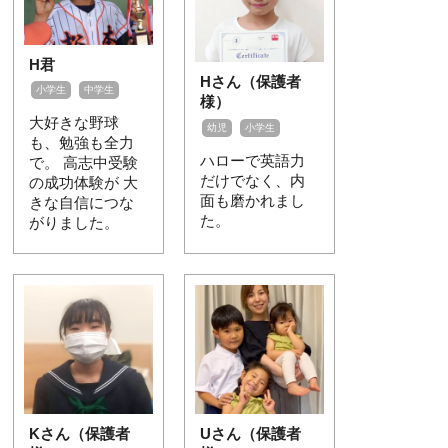
H君
Hさん（保護者
小学生
中学生
様）
大好きな野球
幼児
小学生
も、勉強も全力
ハローで英語力
で。 高志中受験
だけでなく、内
の成功体験が 大
面も磨かれまし
きな自信につな
た。
がりました。
Kさん（保護者
Uさん（保護者