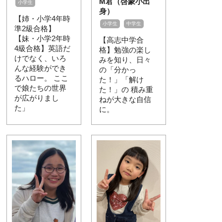
M君（啓蒙小出
小学生
身）
【姉・小学4年時
小学生
中学生
準2級合格】
【妹・小学2年時
【高志中学合
4級合格】英語だ
格】勉強の楽し
けでなく、いろ
みを知り、日々
んな経験ができ
の「分かっ
るハロー。 ここ
た！」「解け
で娘たちの世界
た！」の 積み重
が広がりまし
ねが大きな自信
た」
に。