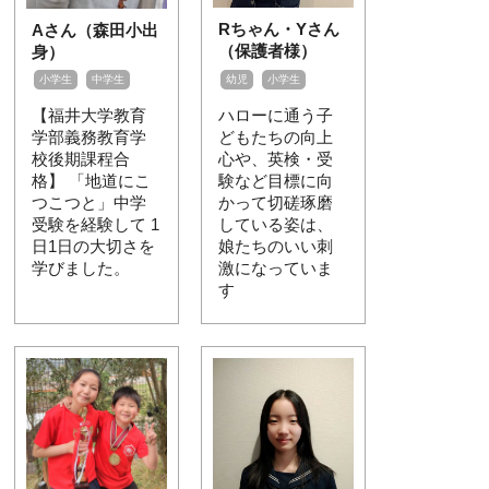
Rちゃん・Yさん
Aさん（森田小出
（保護者様）
身）
幼児
小学生
小学生
中学生
ハローに通う子
【福井大学教育
どもたちの向上
学部義務教育学
心や、英検・受
校後期課程合
験など目標に向
格】 「地道にこ
かって切磋琢磨
つこつと」中学
している姿は、
受験を経験して 1
娘たちのいい刺
日1日の大切さを
激になっていま
学びました。
す