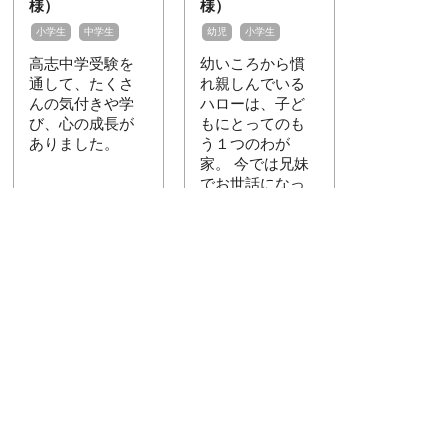
様）
様）
小学生
中学生
幼児
小学生
高志中学受験を
幼いころから慣
通して、たくさ
れ親しんでいる
んの気付きや学
ハローは、子ど
び、心の成長が
もにとってのも
ありました。
う１つのわが
家。 今では兄妹
でお世話になっ
ています。
公式ブログ