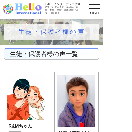
ハローインターナショナル
幼児から大人まで
英会話・留
学・進学・受験・資格試験（英
検・TOEIC他）
MENU
生徒・保護者様の声
生徒・保護者様の声一覧
R&Mちゃん