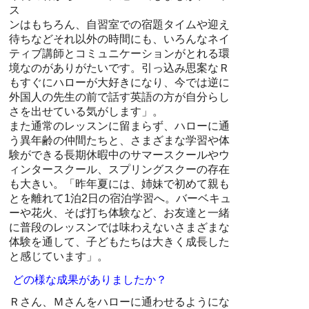
ス
ンはもちろん、自習室での宿題タイムや迎え
待ちなどそれ以外の時間にも、いろんなネイ
ティブ講師とコミュニケーションがとれる環
境なのがありがたいです。引っ込み思案なＲ
もすぐにハローが大好きになり、今では逆に
外国人の先生の前で話す英語の方が自分らし
さを出せている気がします」。
また通常のレッスンに留まらず、ハローに通
う異年齢の仲間たちと、さまざまな学習や体
験ができる長期休暇中のサマースクールやウ
ィンタースクール、スプリングスクーの存在
も大きい。「昨年夏には、姉妹で初めて親も
とを離れて1泊2日の宿泊学習へ。バーベキュ
ーや花火、そば打ち体験など、お友達と一緒
に普段のレッスンでは味わえないさまざまな
体験を通して、子どもたちは大きく成長した
と感じています」。
どの様な成果がありましたか？
Ｒさん、Ｍさんをハローに通わせるようにな