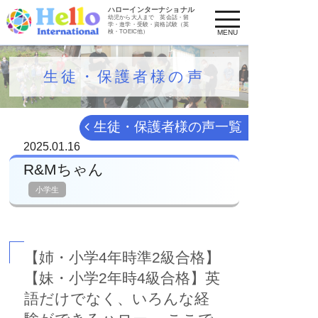
ハローインターナショナル
幼児から大人まで
英会話・留
学・進学・受験・資格試験（英
検・TOEIC他）
MENU
生徒・保護者様の声
生徒・保護者様の声一覧
2025.01.16
R&Mちゃん
小学生
【姉・小学4年時準2級合格】
【妹・小学2年時4級合格】英
語だけでなく、いろんな経