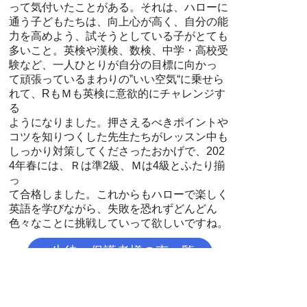
って気付いたことがある。それは、ハローに
通う子どもたちは、向上心が高く、自分の能
力を高めよう、試そうとしている子がとても
多いこと。英検や漢検、数検、中学・高校受
験など、一人ひとりが自分の目標に向かっ
て頑張っているまわりの‟いい空気“に乗せら
れて、RもＭも英検に意欲的にチャレンジす
る
ようになりました。押さえるべきポイントや
コツを知りつくした先生たちがレッスン中も
しっかり対策してくださったおかげで、202
4年春には、Ｒは準2級、Ｍは4級とふたり揃
っ
て合格しました。これからもハローで楽しく
英語を学びながら、失敗を恐れずどんどん
色々なことに挑戦していって欲しいですね。
生徒・保護者様の声一覧